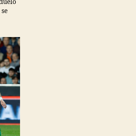
 duelo
 se