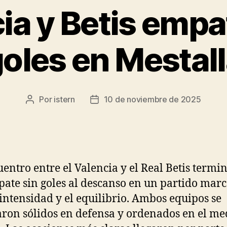
ia y Betis empa
oles en Mestal
Por
istern
10 de noviembre de 2025
Autor
Fecha
de
de
la
la
entrada
entrada
uentro entre el Valencia y el Real Betis termi
ate sin goles al descanso en un partido mar
 intensidad y el equilibrio. Ambos equipos se
ron sólidos en defensa y ordenados en el me