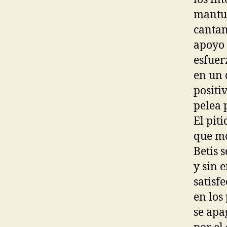
mantuv
cantan
apoyo 
esfuer
en un 
positi
pelea p
El pit
que mo
Betis 
y sin 
satisf
en los
se apa