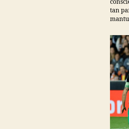
consci
tan pa
mantuv