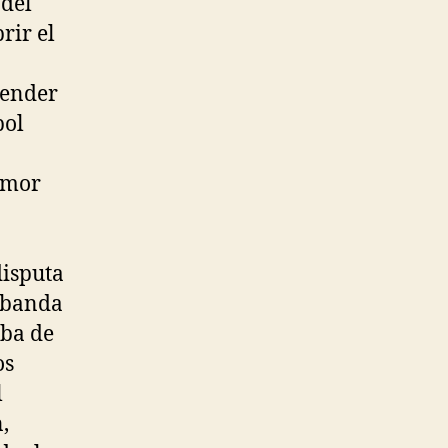
 del
rir el
render
bol
 amor
disputa
a banda
aba de
os
l
,