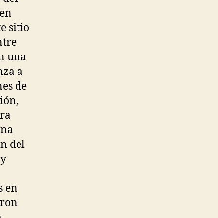
 en
e sitio
ntre
on una
nza a
nes de
ión,
ara
ena
n del
 y
s en
aron
a