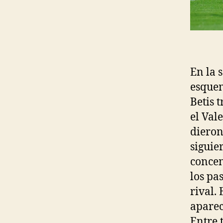
En la 
esquem
Betis 
el Val
dieron
siguie
concen
los pa
rival. 
aparec
Entre 