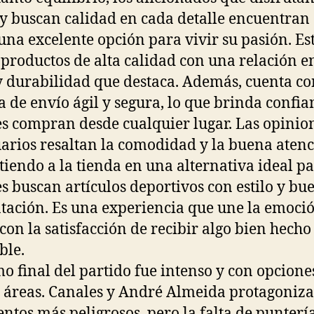
 y buscan calidad en cada detalle encuentran
na excelente opción para vivir su pasión. Est
 productos de alta calidad con una relación e
y durabilidad que destaca. Además, cuenta c
ca de envío ágil y segura, lo que brinda confia
s compran desde cualquier lugar. Las opinio
uarios resaltan la comodidad y la buena atenc
tiendo a la tienda en una alternativa ideal p
s buscan artículos deportivos con estilo y bu
tación. Es una experiencia que une la emoció
 con la satisfacción de recibir algo bien hecho
ble.
mo final del partido fue intenso y con opcione
áreas. Canales y André Almeida protagoniz
tentos más peligrosos, pero la falta de punterí