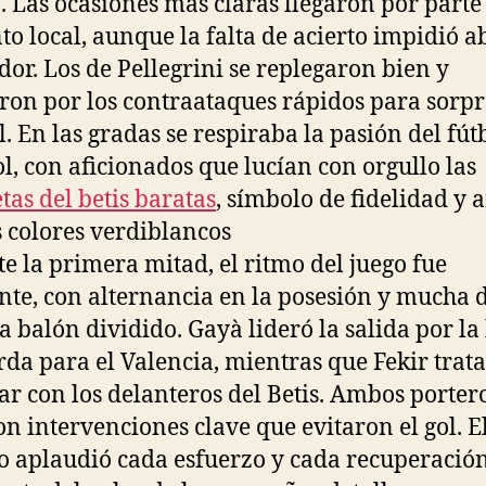
 Las ocasiones más claras llegaron por parte
to local, aunque la falta de acierto impidió ab
or. Los de Pellegrini se replegaron bien y
ron por los contraataques rápidos para sorp
al. En las gradas se respiraba la pasión del fút
l, con aficionados que lucían con orgullo las
tas del betis baratas
, símbolo de fidelidad y
s colores verdiblancos
e la primera mitad, el ritmo del juego fue
nte, con alternancia en la posesión y mucha 
a balón dividido. Gayà lideró la salida por l
rda para el Valencia, mientras que Fekir trat
ar con los delanteros del Betis. Ambos porter
on intervenciones clave que evitaron el gol. E
o aplaudió cada esfuerzo y cada recuperación