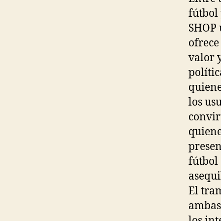
fútbol
SHOP u
ofrece
valor 
políti
quiene
los us
convir
quiene
presen
fútbol
asequi
El tra
ambas 
los in