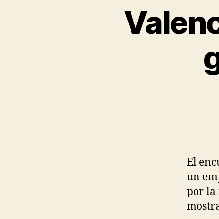
Valenc
g
El enc
un emp
por la
mostra