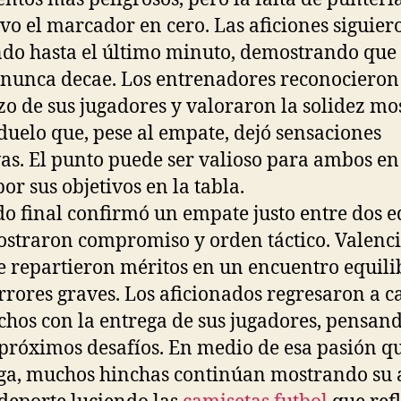
o el marcador en cero. Las aficiones siguier
do hasta el último minuto, demostrando que 
nunca decae. Los entrenadores reconocieron
zo de sus jugadores y valoraron la solidez mo
duelo que, pese al empate, dejó sensaciones
vas. El punto puede ser valioso para ambos en
or sus objetivos en la tabla.
ido final confirmó un empate justo entre dos 
straron compromiso y orden táctico. Valenci
se repartieron méritos en un encuentro equil
errores graves. Los aficionados regresaron a c
echos con la entrega de sus jugadores, pensan
 próximos desafíos. En medio de esa pasión q
ga, muchos hinchas continúan mostrando su