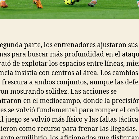
segunda parte, los entrenadores ajustaron sus
as para buscar más profundidad en el ataqu
trató de explotar los espacios entre líneas, mi
encia insistía con centros al área. Los cambios
 frescura a ambos conjuntos, aunque las def
ron mostrando solidez. Las acciones se
traron en el mediocampo, donde la precisió
ses se volvió fundamental para romper el or
El juego se volvió más físico y las faltas táctica
ieron como recurso para frenar las llegadas.
tanto equilibrio, los aficionados que disfrutan