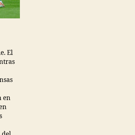
e. El
entras
ensas
n en
den
s
 del