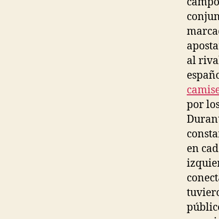
campo.
conjun
marcad
aposta
al riv
españo
camise
por lo
Durant
consta
en cad
izquie
conect
tuvier
públic