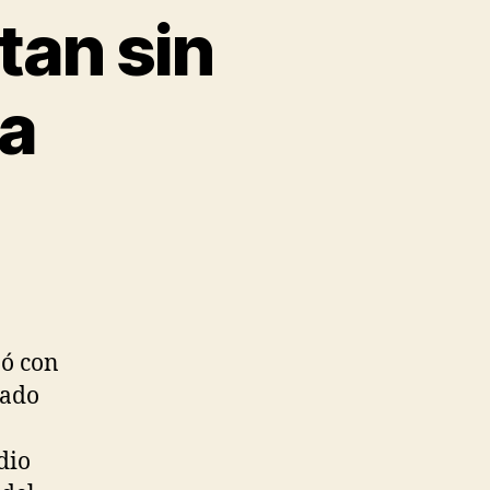
tan sin
la
nó con
cado
dio