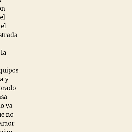
on
el
 el
strada
 la
equipos
a y
ibrado
asa
do ya
ue no
 amor