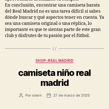
En conclusión, encontrar una camiseta barata
del Real Madrid no es una tarea difícil si sabes
dónde buscar y qué aspectos tener en cuenta. Ya
sea una camiseta original o una réplica, lo
importante es que te sientas parte de este gran
club y disfrutes de tu pasión por el fútbol.
Categorías
SHOP-REAL MADRID
camiseta niño real
madrid
Por
istern
27 de marzo de 2025
Autor
Fecha
de
de
la
la