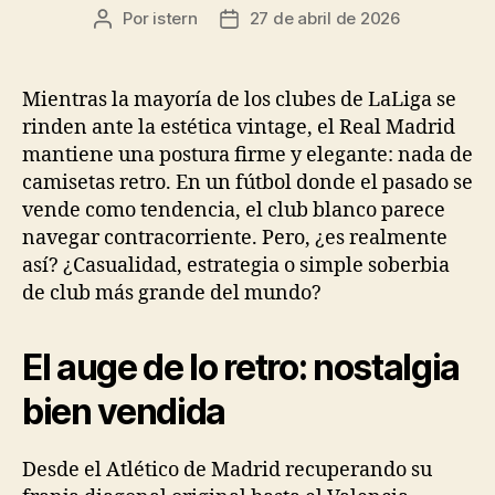
Por
istern
27 de abril de 2026
Autor
Fecha
de
de
la
la
entrada
entrada
Mientras la mayoría de los clubes de LaLiga se
rinden ante la estética vintage, el Real Madrid
mantiene una postura firme y elegante: nada de
camisetas retro. En un fútbol donde el pasado se
vende como tendencia, el club blanco parece
navegar contracorriente. Pero, ¿es realmente
así? ¿Casualidad, estrategia o simple soberbia
de club más grande del mundo?
El auge de lo retro: nostalgia
bien vendida
Desde el Atlético de Madrid recuperando su