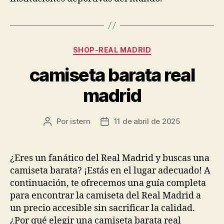
Categorías
SHOP-REAL MADRID
camiseta barata real
madrid
Por
istern
11 de abril de 2025
Autor
Fecha
de
de
la
la
entrada
entrada
¿Eres un fanático del Real Madrid y buscas una
camiseta barata? ¡Estás en el lugar adecuado! A
continuación, te ofrecemos una guía completa
para encontrar la camiseta del Real Madrid a
un precio accesible sin sacrificar la calidad.
¿Por qué elegir una camiseta barata real