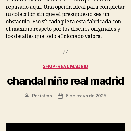
repasado aquí. Una opción ideal para completar
tu colección sin que el presupuesto sea un
obstáculo. Eso sí: cada pieza está fabricada con
el máximo respeto por los diseños originales y
los detalles que todo aficionado valora.
Categorías
SHOP-REAL MADRID
chandal niño real madrid
Por
istern
6 de mayo de 2025
Autor
Fecha
de
de
la
la
entrada
entrada