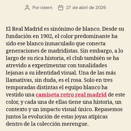
Por
istern
27 de abril de 2026
Autor
Fecha
de
de
la
la
entrada
entrada
El Real Madrid es sinónimo de blanco. Desde su
fundación en 1902, el color predominante ha
sido ese blanco inmaculado que conecta
generaciones de madridistas. Sin embargo, a lo
largo de su rica historia, el club también se ha
atrevido a experimentar con tonalidades
lejanas a su identidad visual. Una de las más
llamativas, sin duda, es el rosa. Solo en tres
temporadas distintas el equipo blanco ha
vestido una
camiseta retro real madrid
de este
color, y cada una de ellas tiene una historia, un
contexto y un impacto visual único. Repasemos
juntos la evolución de estas joyas atípicas
dentro de la colección merengue.