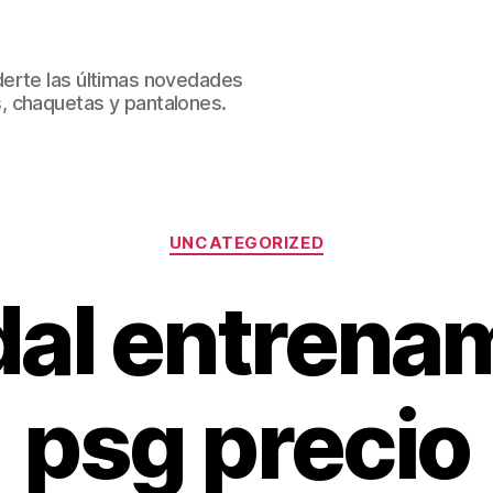
erte las últimas novedades
, chaquetas y pantalones.
Categorías
UNCATEGORIZED
al entrena
psg precio