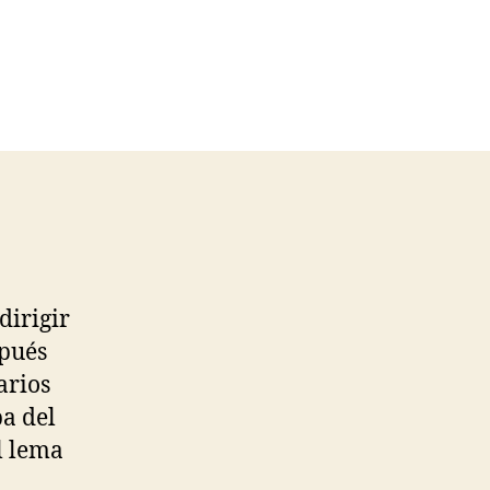
dirigir
spués
arios
pa del
l lema