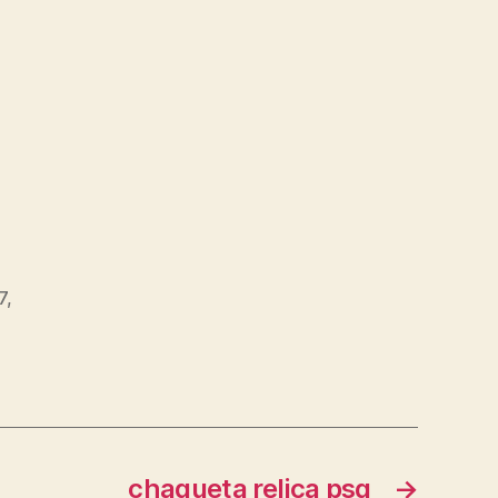
7
,
chaqueta relica psg
→