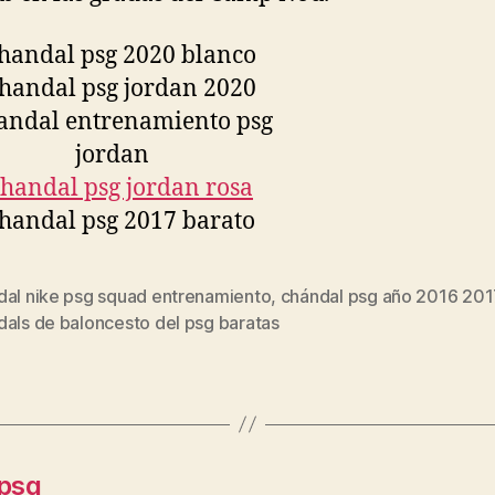
dal nike psg squad entrenamiento
,
chándal psg año 2016 201
s
dals de baloncesto del psg baratas
 psg