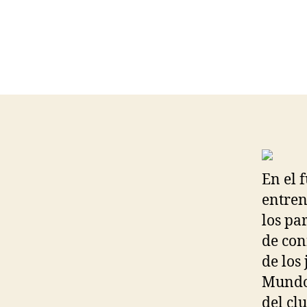
En el 
entren
los pa
de con
de los
Mundo 
del cl