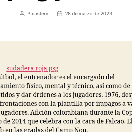
Por
istern
28 de marzo de 2023
Autor
Fecha
de
de
la
la
entrada
entrada
fútbol, el entrenador es el encargado del
amiento físico, mental y técnico, así como de 
rtidos y dar órdenes a los jugadores. 1976, de
frontaciones con la plantilla por impagos a v
 jugadores. Afición colombiana durante la Co
de 2014 que celebra con la cara de Falcao. E
ub en las gradas del Camp Nou.