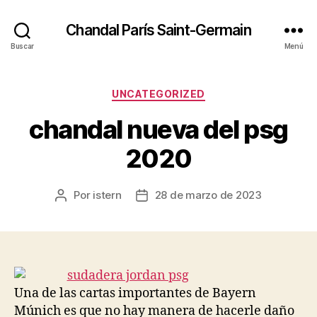
Chandal París Saint-Germain
Buscar
Menú
Categorías
UNCATEGORIZED
chandal nueva del psg
2020
Por
istern
28 de marzo de 2023
Autor
Fecha
de
de
la
la
entrada
entrada
Una de las cartas importantes de Bayern
Múnich es que no hay manera de hacerle daño