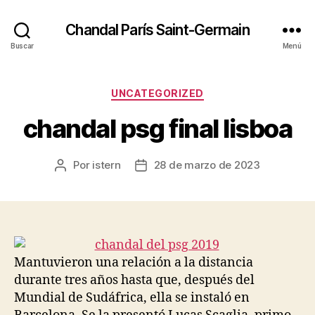
Chandal París Saint-Germain
Buscar
Menú
Categorías
UNCATEGORIZED
chandal psg final lisboa
Por
istern
28 de marzo de 2023
Autor
Fecha
de
de
la
la
entrada
entrada
Mantuvieron una relación a la distancia
durante tres años hasta que, después del
Mundial de Sudáfrica, ella se instaló en