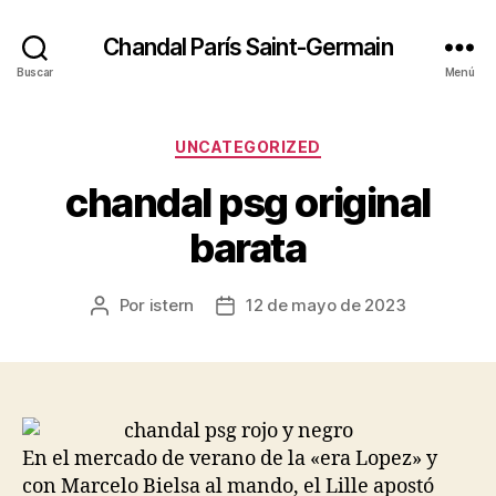
Chandal París Saint-Germain
Buscar
Menú
Categorías
UNCATEGORIZED
chandal psg original
barata
Por
istern
12 de mayo de 2023
Autor
Fecha
de
de
la
la
entrada
entrada
En el mercado de verano de la «era Lopez» y
con Marcelo Bielsa al mando, el Lille apostó