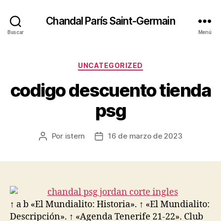
Chandal París Saint-Germain
Buscar
Menú
Categorías
UNCATEGORIZED
codigo descuento tienda
psg
Por
istern
16 de marzo de 2023
Autor
Fecha
de
de
la
la
entrada
entrada
↑ a b «El Mundialito: Historia». ↑ «El Mundialito:
Descripción». ↑ «Agenda Tenerife 21-22». Club