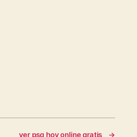
ver psg hoy online gratis
→