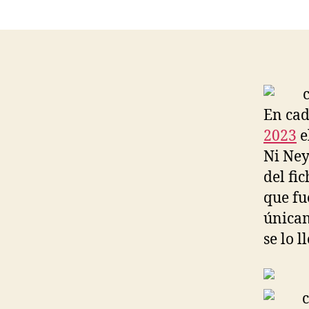
En cad
2023
e
Ni Ney
del fi
que fu
únicam
se lo 