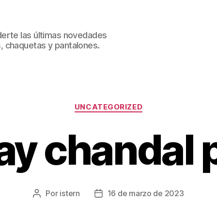
erte las últimas novedades
, chaquetas y pantalones.
Categorías
UNCATEGORIZED
ay chandal 
Por
istern
16 de marzo de 2023
Autor
Fecha
de
de