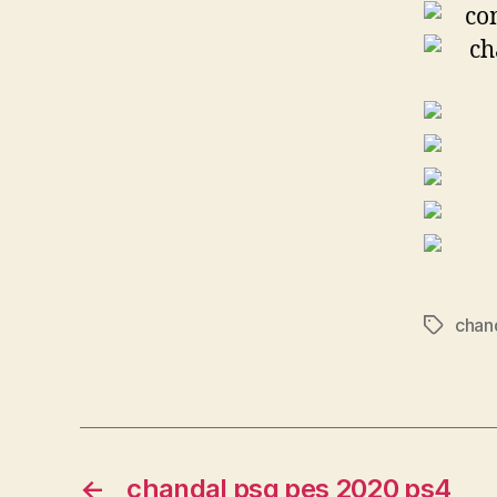
chan
Etiqueta
←
chandal psg pes 2020 ps4