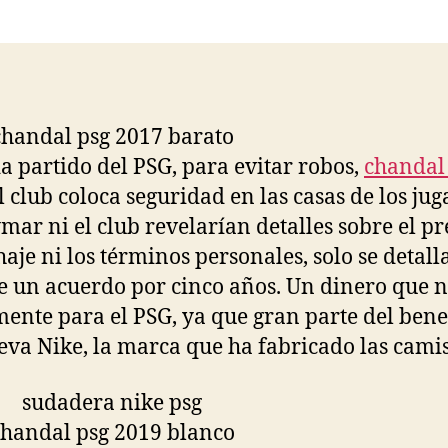
la
la
entrada
entrada
a partido del PSG, para evitar robos,
chandal
l club coloca seguridad en las casas de los jug
mar ni el club revelarían detalles sobre el pr
chaje ni los términos personales, solo se detal
e un acuerdo por cinco años. Un dinero que n
ente para el PSG, ya que gran parte del bene
lleva Nike, la marca que ha fabricado las camis