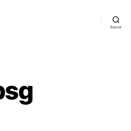
Buscar
psg