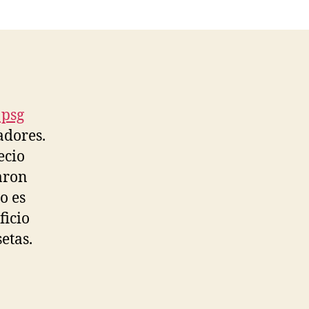
 psg
adores.
ecio
laron
o es
ficio
etas.