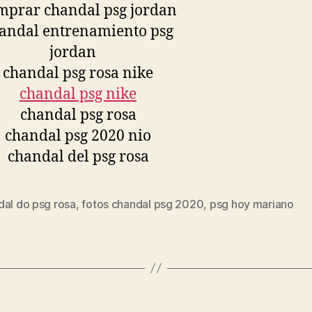
dal do psg rosa
,
fotos chandal psg 2020
,
psg hoy mariano
s