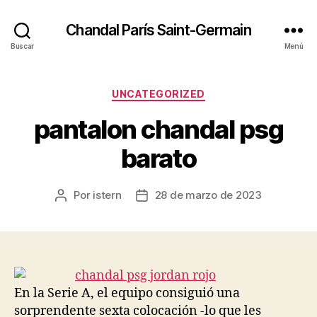
Chandal París Saint-Germain
Buscar
Menú
Categorías
UNCATEGORIZED
pantalon chandal psg
barato
Por
istern
28 de marzo de 2023
Autor
Fecha
de
de
la
la
entrada
entrada
En la Serie A, el equipo consiguió una
sorprendente sexta colocación -lo que les