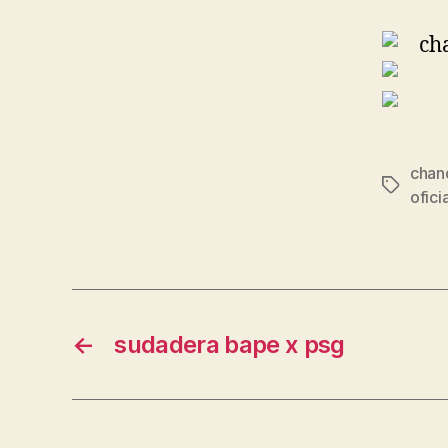
chan
Etiqueta
ofici
←
sudadera bape x psg