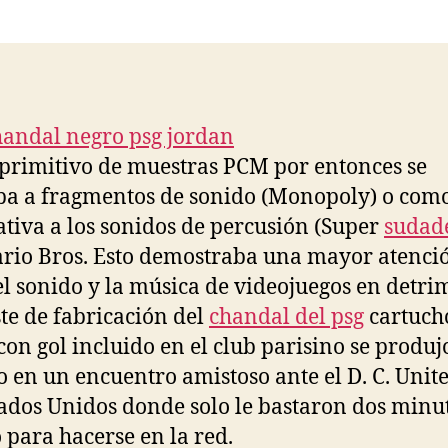
la
la
entrada
entrada
 primitivo de muestras PCM por entonces se
ba a fragmentos de sonido (Monopoly) o com
ativa a los sonidos de percusión (Super
sudad
io Bros. Esto demostraba una mayor atenci
el sonido y la música de videojuegos en detri
ste de fabricación del
chandal del psg
cartucho
con gol incluido en el club parisino se produjo
io en un encuentro amistoso ante el D. C. Unit
tados Unidos donde solo le bastaron dos minu
para hacerse en la red.