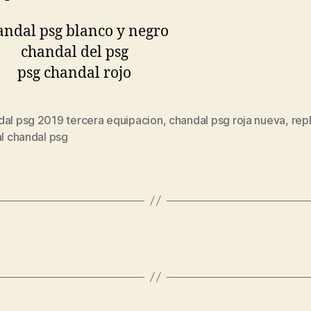
dal psg 2019 tercera equipacion
,
chandal psg roja nueva
,
rep
s
al chandal psg