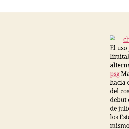
El uso
limita
altern
psg
Mar
hacia 
del co
debut 
de jul
los Es
mismo 