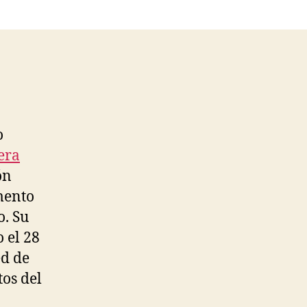
o
era
ón
mento
. Su
 el 28
ed de
tos del