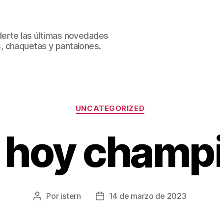
erte las últimas novedades
, chaquetas y pantalones.
Categorías
UNCATEGORIZED
 hoy champ
Por
istern
14 de marzo de 2023
Autor
Fecha
de
de