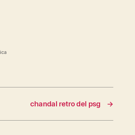
lica
chandal retro del psg
→