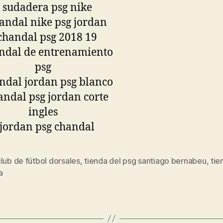
lub de fútbol dorsales
,
tienda del psg santiago bernabeu
,
tie
s
a