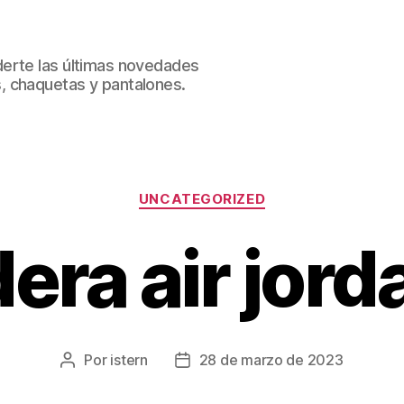
erte las últimas novedades
, chaquetas y pantalones.
Categorías
UNCATEGORIZED
era air jord
Por
istern
28 de marzo de 2023
Autor
Fecha
de
de