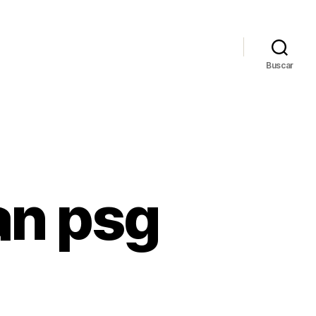
Buscar
an psg