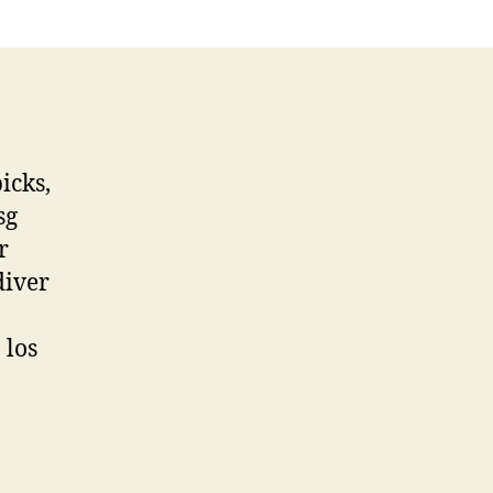
icks,
sg
r
diver
 los