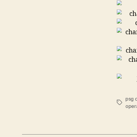
psg c
Etiqueta
oper