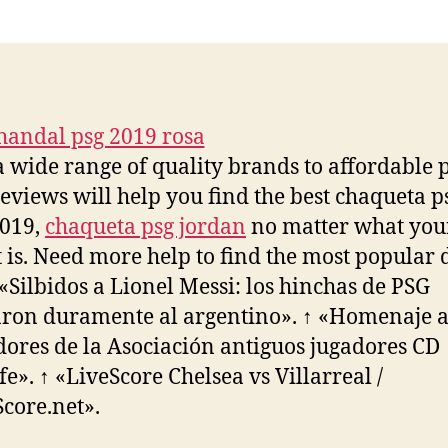
la
la
entrada
entrada
 wide range of quality brands to affordable p
reviews will help you find the best chaqueta p
2019,
chaqueta psg jordan
no matter what you
 is. Need more help to find the most popular 
 «Silbidos a Lionel Messi: los hinchas de PSG
aron duramente al argentino». ↑ «Homenaje a
ores de la Asociación antiguos jugadores CD
fe». ↑ «LiveScore Chelsea vs Villarreal /
Score.net».