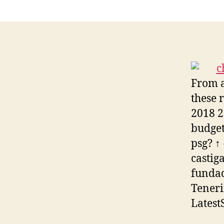
From a
these 
2018 
budget
psg? ↑
castig
fundad
Teneri
Latest