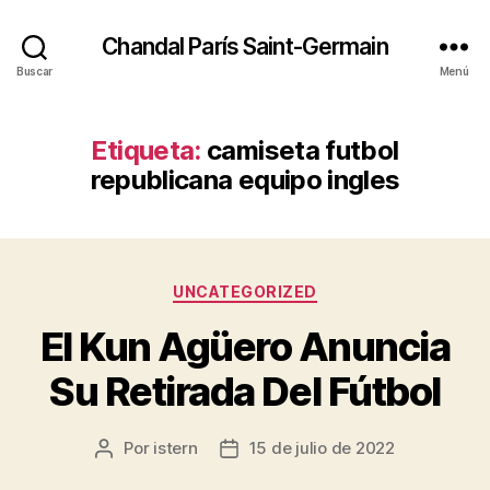
Chandal París Saint-Germain
Buscar
Menú
Etiqueta:
camiseta futbol
republicana equipo ingles
Categorías
UNCATEGORIZED
El Kun Agüero Anuncia
Su Retirada Del Fútbol
Por
istern
15 de julio de 2022
Autor
Fecha
de
de