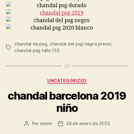
chandal de psg
,
chandal del psg negra precio
,
Etiquetas
chandal psg talla 152
Categorías
UNCATEGORIZED
chandal barcelona 2019
niño
Por
istern
28 de enero de 2022
Autor
Fecha
de
de