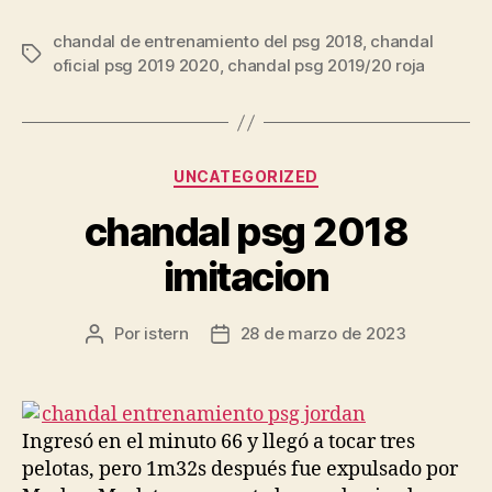
chandal de entrenamiento del psg 2018
,
chandal
Etiquetas
oficial psg 2019 2020
,
chandal psg 2019/20 roja
Categorías
UNCATEGORIZED
chandal psg 2018
imitacion
Por
istern
28 de marzo de 2023
Autor
Fecha
de
de
la
la
entrada
entrada
Ingresó en el minuto 66 y llegó a tocar tres
pelotas, pero 1m32s después fue expulsado por