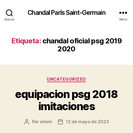
Chandal París Saint-Germain
Buscar
Menú
Etiqueta:
chandal oficial psg 2019
2020
Categorías
UNCATEGORIZED
equipacion psg 2018
imitaciones
Por
istern
12 de mayo de 2023
Autor
Fecha
de
de