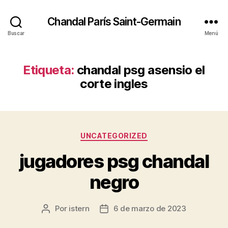
Chandal París Saint-Germain
Buscar
Menú
Etiqueta:
chandal psg asensio el
corte ingles
Categorías
UNCATEGORIZED
jugadores psg chandal
negro
Por
istern
6 de marzo de 2023
Autor
Fecha
de
de