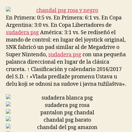
la
la
entrada
entrada
En Primera: 0:5 vs. En Primera: 6:1 vs. En Copa
Argentina: 3:0 vs. En Copa Libertadores de
sudadera psg
América: 3:1 vs. Se rediseñó el
mando de control: en lugar del joystick original,
SNK fabricó un pad similar al de Megadrive o
Super Nintendo,
sudadera psg
con una pequeña
palanca direccional en lugar de la clásica
cruceta. ↑ Clasificación y calendario 2016/2017
del S.D. ↑ «Vlada predlaže promenu Ustava u
delu koji se odnosi na sudove i javna tužilaštva».