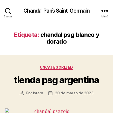
Chandal París Saint-Germain
Buscar
Menú
Etiqueta:
chandal psg blanco y
dorado
Categorías
UNCATEGORIZED
tienda psg argentina
Por
istern
20 de marzo de 2023
Autor
Fecha
de
de
la
la
entrada
entrada