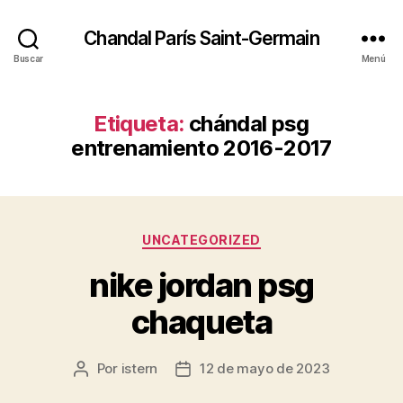
Chandal París Saint-Germain
Buscar
Menú
Etiqueta:
chándal psg
entrenamiento 2016-2017
Categorías
UNCATEGORIZED
nike jordan psg
chaqueta
Por
istern
12 de mayo de 2023
Autor
Fecha
de
de