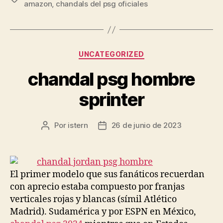
amazon
,
chandals del psg oficiales
Categorías
UNCATEGORIZED
chandal psg hombre
sprinter
Por
istern
26 de junio de 2023
Autor
Fecha
de
de
la
la
entrada
entrada
El primer modelo que sus fanáticos recuerdan
con aprecio estaba compuesto por franjas
verticales rojas y blancas (símil Atlético
Madrid). Sudamérica y por ESPN en México,