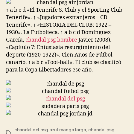
entrada
entrada
↑ a b c d «El Tenerife S. Club y el Sporting Club
Tenerife». ↑ «Jugadores extranjeros – CD
Tenerife». ↑ «HISTORIA DEL CLUB: 1922 –
1930». La Futbolteca. ↑ a b c d Domínguez
García,
chandal psg hombre
Javier (2008).
«Capítulo 7: Entusiasta resurgimiento del
deporte (1920-1922)». Cien Años de Fútbol
canario. ↑ a b c «Foot-ball». El club se clasificó
para la Copa Libertadores ese año.
chandal del psg azul manga larga
,
chandal psg
Etiquetas