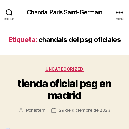
Chandal París Saint-Germain
Buscar
Menú
Etiqueta:
chandals del psg oficiales
Categorías
UNCATEGORIZED
tienda oficial psg en
madrid
Por
istern
29 de diciembre de 2023
Autor
Fecha
de
de
la
la