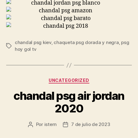
chandal psg kiev
,
chaqueta psg dorada y negra
,
psg
Etiquetas
hoy gol tv
Categorías
UNCATEGORIZED
chandal psg air jordan
2020
Por
istern
7 de julio de 2023
Autor
Fecha
de
de