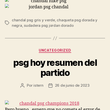
chandal psg gris y verde
,
chaqueta psg dorada y
Etiquetas
negra
,
sudadera psg jordan dorado
Categorías
UNCATEGORIZED
psg hoy resumen del
partido
Por
istern
26 de junio de 2023
Autor
Fecha
de
de
la
la
entrada
entrada
Pero bueno , espero que no cometa el error de