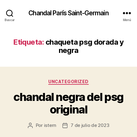
Chandal París Saint-Germain
Buscar
Menú
Etiqueta:
chaqueta psg dorada y
negra
Categorías
UNCATEGORIZED
chandal negra del psg
original
Por
istern
7 de julio de 2023
Autor
Fecha
de
de