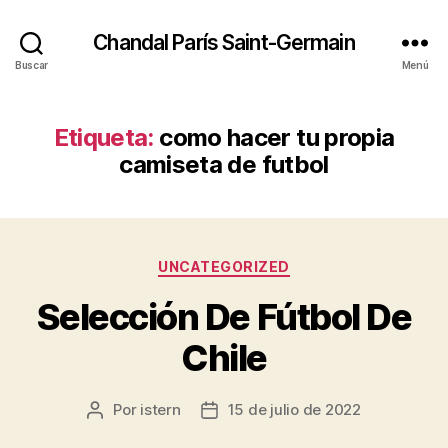
Chandal París Saint-Germain
Buscar
Menú
Etiqueta:
como hacer tu propia
camiseta de futbol
Categorías
UNCATEGORIZED
Selección De Fútbol De
Chile
Por
istern
15 de julio de 2022
Autor
Fecha
de
de