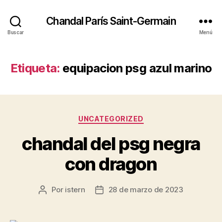
Chandal París Saint-Germain
Buscar
Menú
Etiqueta:
equipacion psg azul marino
Categorías
UNCATEGORIZED
chandal del psg negra
con dragon
Por
istern
28 de marzo de 2023
Autor
Fecha
de
de
la
la