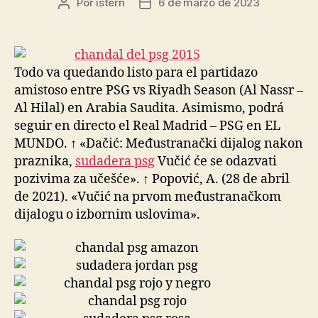
Por
istern
6 de marzo de 2023
Autor
Fecha
de
de
la
la
entrada
entrada
Todo va quedando listo para el partidazo
amistoso entre PSG vs Riyadh Season (Al Nassr –
Al Hilal) en Arabia Saudita. Asimismo, podrá
seguir en directo el Real Madrid – PSG en EL
MUNDO. ↑ «Dačić: Međustranački dijalog nakon
praznika,
sudadera psg
Vučić će se odazvati
pozivima za učešće». ↑ Popović, A. (28 de abril
de 2021). «Vučić na prvom međustranačkom
dijalogu o izbornim uslovima».