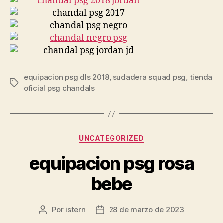
equipacion psg dls 2018
,
sudadera squad psg
,
tienda
Etiquetas
oficial psg chandals
Categorías
UNCATEGORIZED
equipacion psg rosa
bebe
Por
istern
28 de marzo de 2023
Autor
Fecha
de
de