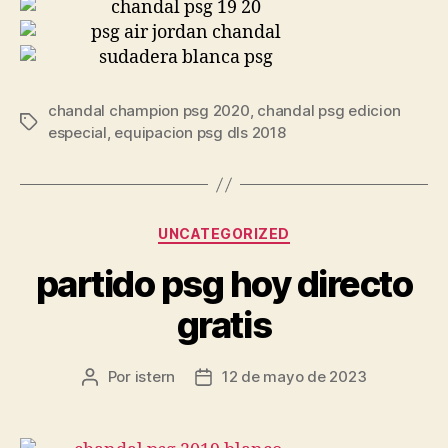
chandal champion psg 2020
,
chandal psg edicion
Etiquetas
especial
,
equipacion psg dls 2018
Categorías
UNCATEGORIZED
partido psg hoy directo
gratis
Por
istern
12 de mayo de 2023
Autor
Fecha
de
de
la
la
entrada
entrada