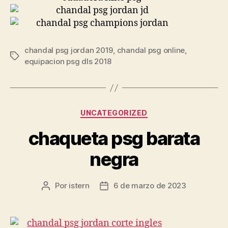
chandal psg jordan 2019
,
chandal psg online
,
Etiquetas
equipacion psg dls 2018
Categorías
UNCATEGORIZED
chaqueta psg barata
negra
Por
istern
6 de marzo de 2023
Autor
Fecha
de
de
la
la
entrada
entrada