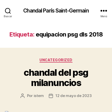
Chandal París Saint-Germain
Buscar
Menú
Etiqueta:
equipacion psg dls 2018
Categorías
UNCATEGORIZED
chandal del psg
milanuncios
Por
istern
12 de mayo de 2023
Autor
Fecha
de
de
la
la