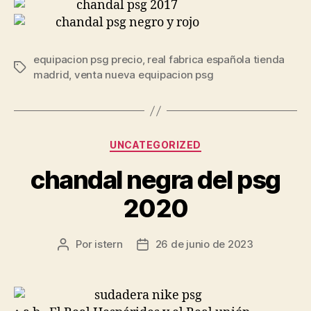
equipacion psg precio
,
real fabrica española tienda
Etiquetas
madrid
,
venta nueva equipacion psg
Categorías
UNCATEGORIZED
chandal negra del psg
2020
Por
istern
26 de junio de 2023
Autor
Fecha
de
de
la
la
entrada
entrada