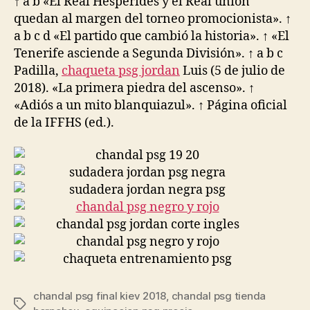
↑ a b «El Real Hespérides y el Real unión
quedan al margen del torneo promocionista». ↑
a b c d «El partido que cambió la historia». ↑ «El
Tenerife asciende a Segunda División». ↑ a b c
Padilla,
chaqueta psg jordan
Luis (5 de julio de
2018). «La primera piedra del ascenso». ↑
«Adiós a un mito blanquiazul». ↑ Página oficial
de la IFFHS (ed.).
chandal psg final kiev 2018
,
chandal psg tienda
Etiquetas