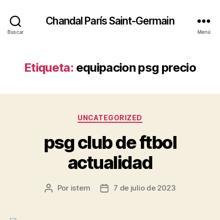
Chandal París Saint-Germain
Buscar
Menú
Etiqueta:
equipacion psg precio
Categorías
UNCATEGORIZED
psg club de ftbol
actualidad
Por
istern
7 de julio de 2023
Autor
Fecha
de
de
la
la