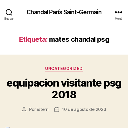
Chandal París Saint-Germain
Buscar
Menú
Etiqueta:
mates chandal psg
Categorías
UNCATEGORIZED
equipacion visitante psg
2018
Por
istern
10 de agosto de 2023
Autor
Fecha
de
de
la
la