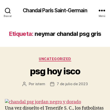
Chandal París Saint-Germain
Buscar
Menú
Etiqueta:
neymar chandal psg gris
Categorías
UNCATEGORIZED
psg hoy isco
Por
istern
7 de julio de 2023
Autor
Fecha
de
de
la
la
entrada
entrada
Una vez disuelto el Tenerife S. C., los futbolistas