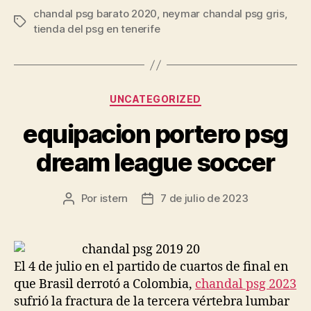
chandal psg barato 2020
,
neymar chandal psg gris
,
Etiquetas
tienda del psg en tenerife
Categorías
UNCATEGORIZED
equipacion portero psg
dream league soccer
Por
istern
7 de julio de 2023
Autor
Fecha
de
de
la
la
entrada
entrada
El 4 de julio en el partido de cuartos de final en
que Brasil derrotó a Colombia,
chandal psg 2023
sufrió la fractura de la tercera vértebra lumbar