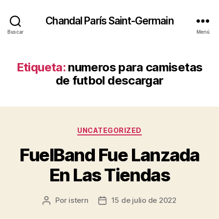
Chandal París Saint-Germain
Buscar
Menú
Etiqueta:
numeros para camisetas
de futbol descargar
Categorías
UNCATEGORIZED
FuelBand Fue Lanzada
En Las Tiendas
Por
istern
15 de julio de 2022
Autor
Fecha
de
de