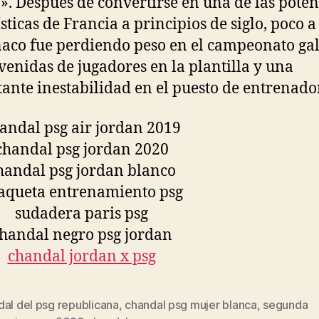
». Después de convertirse en una de las poten
ísticas de Francia a principios de siglo, poco 
aco fue perdiendo peso en el campeonato gal
 venidas de jugadores en la plantilla y una
ante inestabilidad en el puesto de entrenador
al del psg republicana
,
chandal psg mujer blanca
,
segunda
s