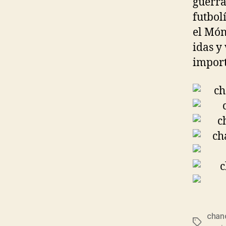
guerra
futbol
el Món
idas y
import
chand
Etiqueta