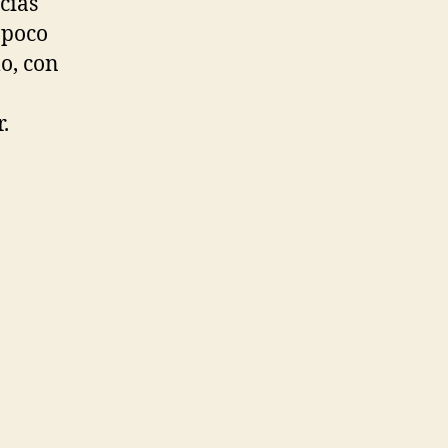
cias
a poco
o, con
.