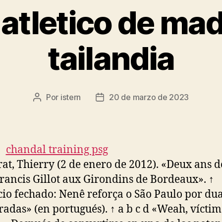
atletico de ma
tailandia
Por
istern
20 de marzo de 2023
Autor
Fecha
de
de
la
la
entrada
entrada
rat, Thierry (2 de enero de 2012). «Deux ans d
rancis Gillot aux Girondins de Bordeaux». ↑
io fechado: Nenê reforça o São Paulo por du
adas» (en portugués). ↑ a b c d «Weah, víctim