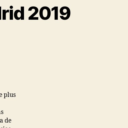
drid 2019
e plus
as
a de