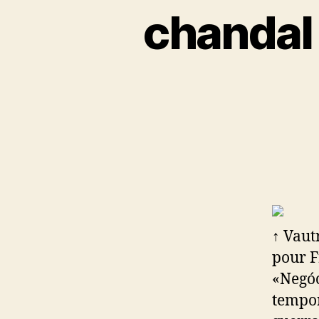
chandal 
↑ Vaut
pour F
«Negóc
tempor