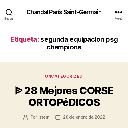
Chandal París Saint-Germain
Buscar
Menú
Etiqueta:
segunda equipacion psg
champions
Categorías
UNCATEGORIZED
ᐉ 28 Mejores CORSE
ORTOPéDICOS
Por
istern
28 de enero de 2022
Autor
Fecha
de
de