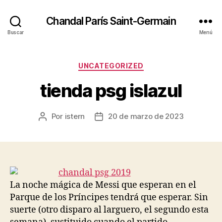
Chandal París Saint-Germain
Buscar
Menú
Categorías
UNCATEGORIZED
tienda psg islazul
Por
istern
20 de marzo de 2023
Autor
Fecha
de
de
la
la
entrada
entrada
La noche mágica de Messi que esperan en el
Parque de los Príncipes tendrá que esperar. Sin
suerte (otro disparo al larguero, el segundo esta