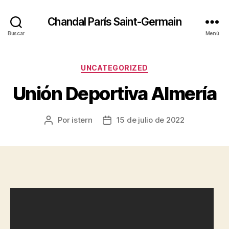
Chandal París Saint-Germain
Buscar
Menú
Categorías
UNCATEGORIZED
Unión Deportiva Almería
Por
istern
15 de julio de 2022
Autor
Fecha
de
de
la
la
entrada
entrada