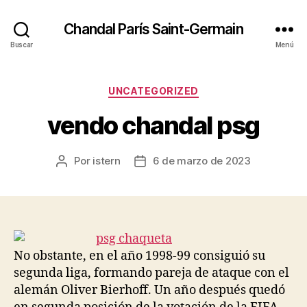
Chandal París Saint-Germain
Buscar
Menú
Categorías
UNCATEGORIZED
vendo chandal psg
Por
istern
6 de marzo de 2023
Autor
Fecha
de
de
la
la
entrada
entrada
No obstante, en el año 1998-99 consiguió su
segunda liga, formando pareja de ataque con el
alemán Oliver Bierhoff. Un año después quedó