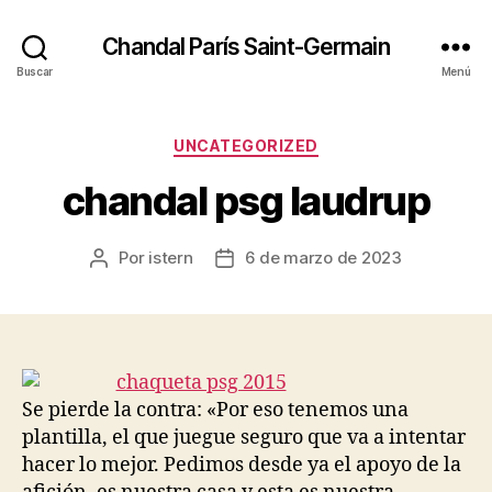
Chandal París Saint-Germain
Buscar
Menú
Categorías
UNCATEGORIZED
chandal psg laudrup
Por
istern
6 de marzo de 2023
Autor
Fecha
de
de
la
la
entrada
entrada
Se pierde la contra: «Por eso tenemos una
plantilla, el que juegue seguro que va a intentar
hacer lo mejor. Pedimos desde ya el apoyo de la