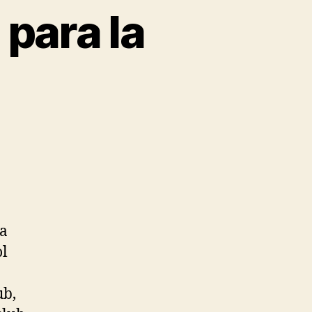
para la
 a
ol
ub,