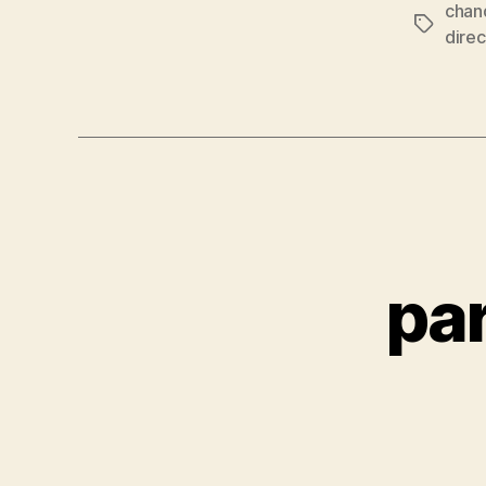
chand
Etiqueta
dire
par