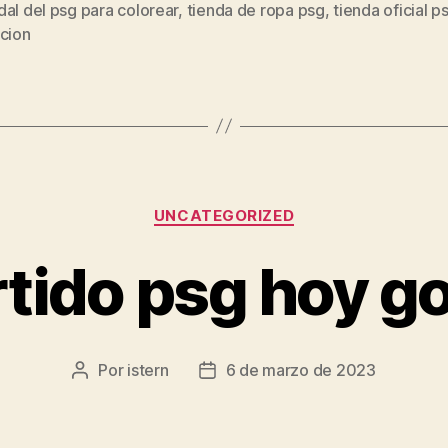
al del psg para colorear
,
tienda de ropa psg
,
tienda oficial p
s
ccion
Categorías
UNCATEGORIZED
tido psg hoy g
Por
istern
6 de marzo de 2023
Autor
Fecha
de
de
la
la
entrada
entrada