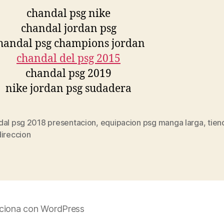
dal psg 2018 presentacion
,
equipacion psg manga larga
,
tien
s
direccion
ciona con WordPress