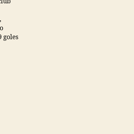
club
,
mo
 goles