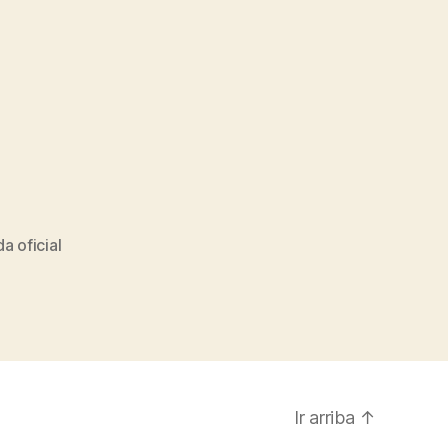
da oficial
Ir arriba
↑