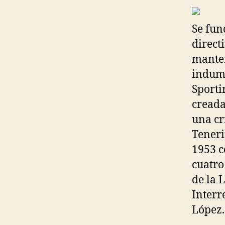
Se fun
direct
manten
indume
Sporti
creada
una cr
Teneri
1953 c
cuatro
de la 
Interr
López.