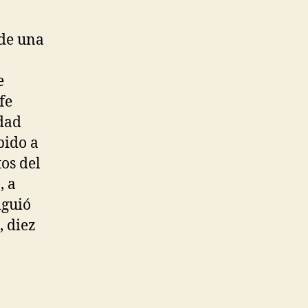
 de una
e
fe
dad
bido a
tos del
, a
iguió
, diez