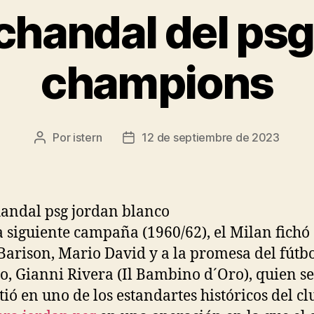
chandal del psg 
champions
Por
istern
12 de septiembre de 2023
Autor
Fecha
de
de
la
la
entrada
entrada
a siguiente campaña (1960/62), el Milan fichó
Barison, Mario David y a la promesa del fútb
no, Gianni Rivera (Il Bambino d´Oro), quien se
tió en uno de los estandartes históricos del cl