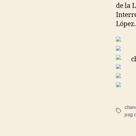
de la 
Interr
López.
chan
Etiqueta
psg 