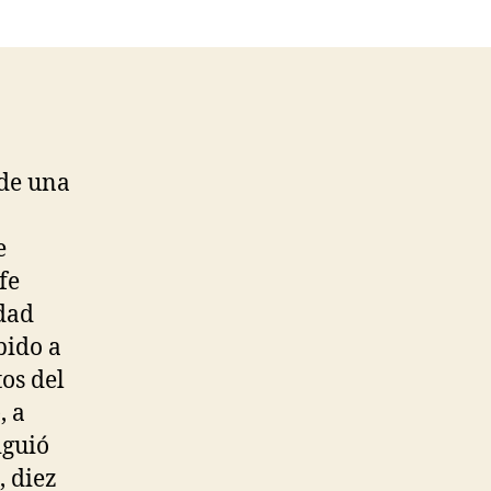
 de una
e
fe
dad
bido a
tos del
, a
iguió
, diez