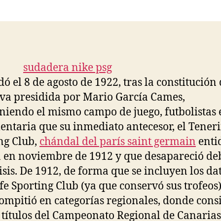
la
la
entrada
entrada
dó el 8 de agosto de 1922, tras la constitución
iva presidida por Mario García Cames,
iendo el mismo campo de juego, futbolistas 
ntaria que su inmediato antecesor, el Teneri
ng Club,
chándal del parís saint germain
enti
 en noviembre de 1912 y que desapareció de
isis. De 1912, de forma que se incluyen los da
fe Sporting Club (ya que conservó sus trofeos)
ompitió en categorías regionales, donde cons
 títulos del Campeonato Regional de Canarias