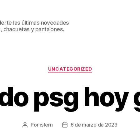
erte las últimas novedades
, chaquetas y pantalones.
Categorías
UNCATEGORIZED
ido psg hoy 
Por
istern
6 de marzo de 2023
Autor
Fecha
de
de