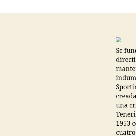
Se fun
direct
manten
indume
Sporti
creada
una cr
Teneri
1953 c
cuatro